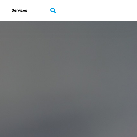
s
Services