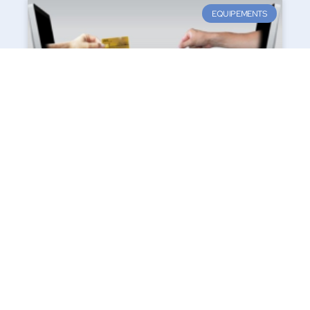
EQUIPEMENTS
Comment acheter en ligne a un prix plus
abordable ?
En faisant des achats en ligne, nous avons tendance à nous
orienter vers les sites e-commerces les plus réputés. Et
lire la suite »
24 octobre 2022
EQUIPEMENTS