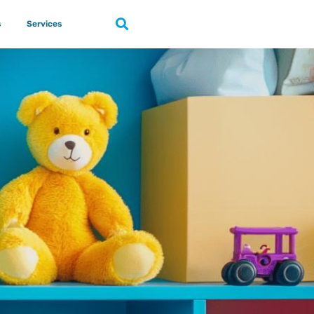
s
Services