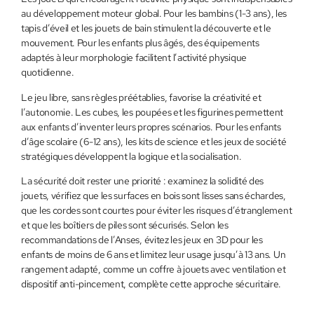
au développement moteur global. Pour les bambins (1-3 ans), les
tapis d’éveil et les jouets de bain stimulent la découverte et le
mouvement. Pour les enfants plus âgés, des équipements
adaptés à leur morphologie facilitent l’activité physique
quotidienne.
Le jeu libre, sans règles préétablies, favorise la créativité et
l’autonomie. Les cubes, les poupées et les figurines permettent
aux enfants d’inventer leurs propres scénarios. Pour les enfants
d’âge scolaire (6-12 ans), les kits de science et les jeux de société
stratégiques développent la logique et la socialisation.
La sécurité doit rester une priorité : examinez la solidité des
jouets, vérifiez que les surfaces en bois sont lisses sans échardes,
que les cordes sont courtes pour éviter les risques d’étranglement
et que les boîtiers de piles sont sécurisés. Selon les
recommandations de l’Anses, évitez les jeux en 3D pour les
enfants de moins de 6 ans et limitez leur usage jusqu’à 13 ans. Un
rangement adapté, comme un coffre à jouets avec ventilation et
dispositif anti-pincement, complète cette approche sécuritaire.