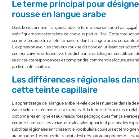
Le terme principal pour désigne
rousse en langue arabe
Dans le dictionnaire français-arabe, le terme roux se traduit par أصهب, une expression qui désigne
spécifiquement cette teinte de cheveux particulière. Cette traduction
comme larousse.fr, reflète la manière dont la langue arabe conceptuali
L'expression avoir les cheveux roux se dit donc en utilisant cet adje
couleur cuivrée si distinctive. Les dictionnaires bilingues constituent d
saisir ces correspondances et comprendre comment les locuteurs a
particularité capillaire.
Les différences régionales dans
cette teinte capillaire
L'apprentissage de la langue arabe révèle que les nuances dans la de
varier selon les régions et les dialectes. Si la forme littéraire reste r
dictionnaires en ligne et aux ressources pédagogiques français-arabe 
comme Larousse, les variantes dialectales apportent parfois des expr
subtilités régionales enrichissent le vocabulaire couleurs et témoignen
arabophone. Les cours de français destinés aux arabophones et les out