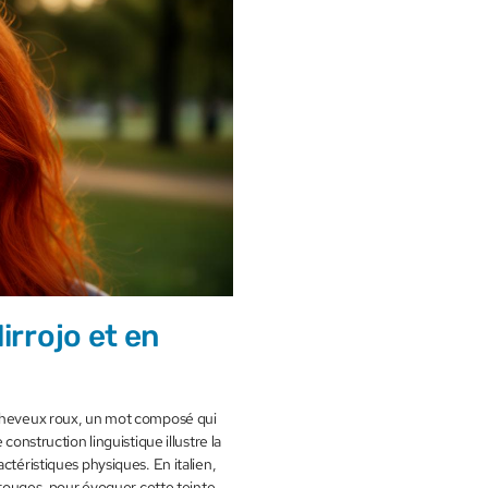
irrojo et en
 cheveux roux, un mot composé qui
construction linguistique illustre la
ctéristiques physiques. En italien,
x rouges, pour évoquer cette teinte