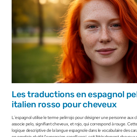
Les traductions en espagnol pel
italien rosso pour cheveux
L'espagnol utilise le terme pelirrojo pour désigner une personne aux
associe pelo, signifiant cheveux, et rojo, qui correspond à rouge. Cette 
logique descriptive de la langue espagnole dans le vocabulaire des cara
on emploie plutôt l'expression capelli rossi, soit littéralement cheveu