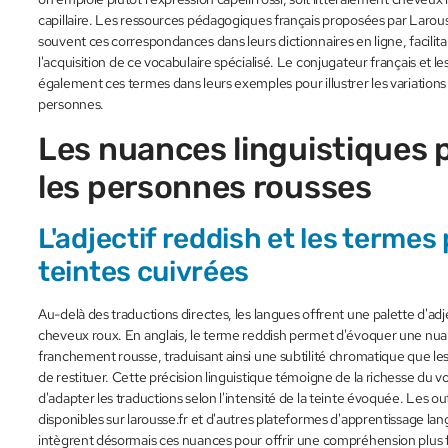
capillaire. Les ressources pédagogiques français proposées par Larous
souvent ces correspondances dans leurs dictionnaires en ligne, facilitan
l'acquisition de ce vocabulaire spécialisé. Le conjugateur français et le
également ces termes dans leurs exemples pour illustrer les variations 
personnes.
Les nuances linguistiques 
les personnes rousses
L'adjectif reddish et les termes 
teintes cuivrées
Au-delà des traductions directes, les langues offrent une palette d'adje
cheveux roux. En anglais, le terme reddish permet d'évoquer une nuanc
franchement rousse, traduisant ainsi une subtilité chromatique que les 
de restituer. Cette précision linguistique témoigne de la richesse du v
d'adapter les traductions selon l'intensité de la teinte évoquée. Les ou
disponibles sur larousse.fr et d'autres plateformes d'apprentissage la
intègrent désormais ces nuances pour offrir une compréhension plus f