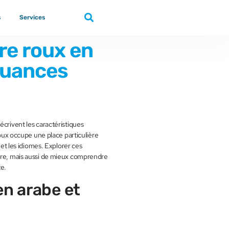
s
Services
e roux en
 nuances
écrivent les caractéristiques
roux occupe une place particulière
 et les idiomes. Explorer ces
aire, mais aussi de mieux comprendre
e.
en arabe et