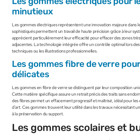
Les gommes électriques pour le
minutieux
Les gommes électriques représentent une innovation majeure dans le 
sophistiqués permettent un travail de haute précision grâce à leur sys
apprécient particulièrement leur efficacité pour effacer des zones très 
adjacentes. La technologie intégrée offre un contrôle optimal lors des
techniques ou les illustrations professionnelles.
Les gommes fibre de verre pour
délicates
Les gommes en fibre de verre se distinguent par leur composition uni
Cette matière spécifique assure un retrait précis des traits sans endo
des fibres permet un effacement progressif et maîtrisé, idéal pour le
d'art. Ces gommes trouvent leur utilité dans les travaux nécessitant une
à la préservation du support.
Les gommes scolaires et b