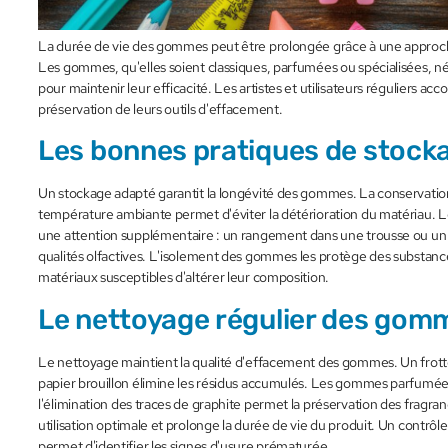
La durée de vie des gommes peut être prolongée grâce à une approch
Les gommes, qu'elles soient classiques, parfumées ou spécialisées, né
pour maintenir leur efficacité. Les artistes et utilisateurs réguliers acc
préservation de leurs outils d'effacement.
Les bonnes pratiques de stock
Un stockage adapté garantit la longévité des gommes. La conservation
température ambiante permet d'éviter la détérioration du matéria
une attention supplémentaire : un rangement dans une trousse ou un 
qualités olfactives. L'isolement des gommes les protège des substanc
matériaux susceptibles d'altérer leur composition.
Le nettoyage régulier des gom
Le nettoyage maintient la qualité d'effacement des gommes. Un frott
papier brouillon élimine les résidus accumulés. Les gommes parfumées
l'élimination des traces de graphite permet la préservation des fragra
utilisation optimale et prolonge la durée de vie du produit. Un contrôl
permet d'identifier les signes d'usure prématurée.