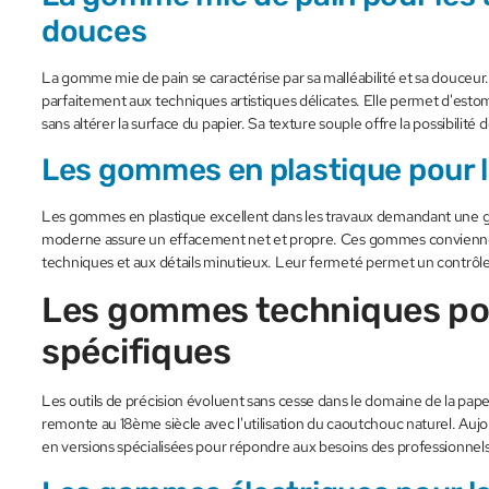
douces
La gomme mie de pain se caractérise par sa malléabilité et sa douceu
parfaitement aux techniques artistiques délicates. Elle permet d'estom
sans altérer la surface du papier. Sa texture souple offre la possibilité 
Les gommes en plastique pour l
Les gommes en plastique excellent dans les travaux demandant une g
moderne assure un effacement net et propre. Ces gommes convienne
techniques et aux détails minutieux. Leur fermeté permet un contrôle op
Les gommes techniques pou
spécifiques
Les outils de précision évoluent sans cesse dans le domaine de la pap
remonte au 18ème siècle avec l'utilisation du caoutchouc naturel. Aujo
en versions spécialisées pour répondre aux besoins des professionnels 