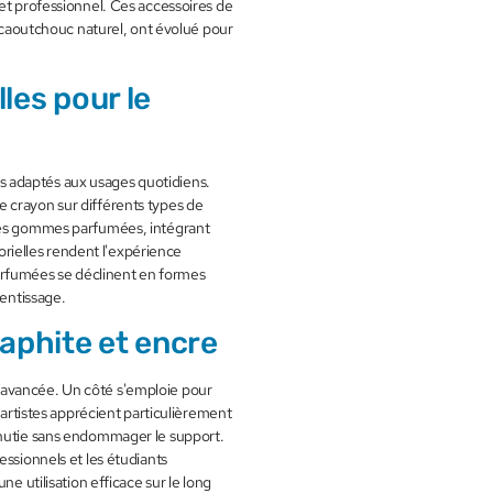
 et professionnel. Ces accessoires de
u caoutchouc naturel, ont évolué pour
les pour le
 adaptés aux usages quotidiens.
 crayon sur différents types de
 des gommes parfumées, intégrant
sorielles rendent l'expérience
rfumées se déclinent en formes
rentissage.
aphite et encre
 avancée. Un côté s'emploie pour
 artistes apprécient particulièrement
inutie sans endommager le support.
essionnels et les étudiants
ne utilisation efficace sur le long