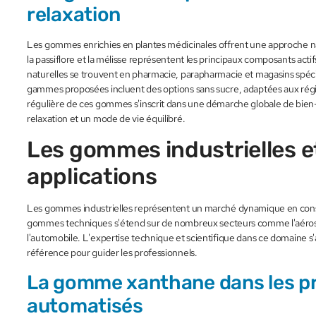
relaxation
Les gommes enrichies en plantes médicinales offrent une approche natu
la passiflore et la mélisse représentent les principaux composants actif
naturelles se trouvent en pharmacie, parapharmacie et magasins spéc
gammes proposées incluent des options sans sucre, adaptées aux régim
régulière de ces gommes s'inscrit dans une démarche globale de bien-
relaxation et un mode de vie équilibré.
Les gommes industrielles et
applications
Les gommes industrielles représentent un marché dynamique en cons
gommes techniques s'étend sur de nombreux secteurs comme l'aérospa
l'automobile. L'expertise technique et scientifique dans ce domaine s'ap
référence pour guider les professionnels.
La gomme xanthane dans les p
automatisés