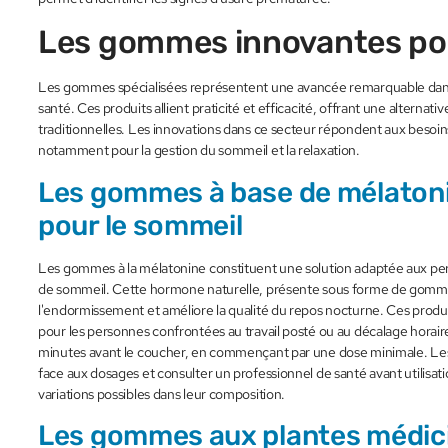
Les gommes innovantes pou
Les gommes spécialisées représentent une avancée remarquable dans 
santé. Ces produits allient praticité et efficacité, offrant une altern
traditionnelles. Les innovations dans ce secteur répondent aux besoins
notamment pour la gestion du sommeil et la relaxation.
Les gommes à base de mélatoni
pour le sommeil
Les gommes à la mélatonine constituent une solution adaptée aux per
de sommeil. Cette hormone naturelle, présente sous forme de gommes
l'endormissement et améliore la qualité du repos nocturne. Ces produit
pour les personnes confrontées au travail posté ou au décalage horaire
minutes avant le coucher, en commençant par une dose minimale. Les ut
face aux dosages et consulter un professionnel de santé avant utilisa
variations possibles dans leur composition.
Les gommes aux plantes médici