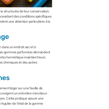
e structurée de leur conservation.
cessitent des conditions spécifiques
ordent une attention particulière à la
age
 dans un endroit sec et à
u. Les gommes parfumées demandent
étui hermétique maintient leurs
es chimiques et des autres
mes
ement léger sur une feuille de
 exigent un entretien minutieux :
nces. Cette pratique assure une
e régulier de l'état de la gomme