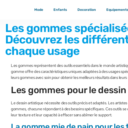
Mode
Enfants
Decoration
Equipement
Les gommes spécialisée
Découvrez les différen
chaque usage
Les gommes représentent des outils essentiels dans le monde artisti
gomme offre des caractéristiques uniques adaptées à des usages spéci
leurs gommes avec soin pour obtenir les meilleurs résultats dans leurs 
Les gommes pour le dessin 
Le dessin artistique nécessite des outils précis et adaptés. Les artis
gommes, chacune répondant à des besoins spécifiques. Ces outils se d
leur texture et leur capacité à effacer sans abîmer le support.
La gomme mie de pain pour les