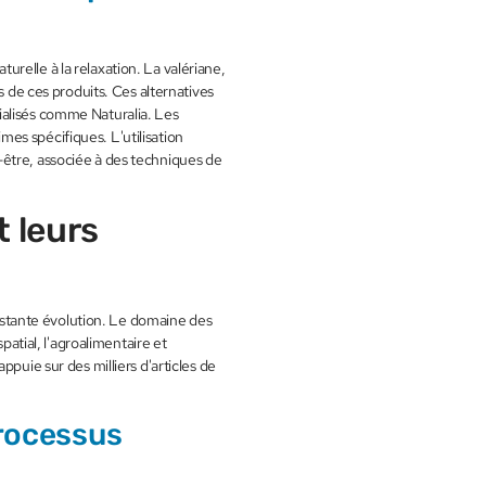
relle à la relaxation. La valériane,
s de ces produits. Ces alternatives
ialisés comme Naturalia. Les
es spécifiques. L'utilisation
être, associée à des techniques de
 leurs
tante évolution. Le domaine des
tial, l'agroalimentaire et
puie sur des milliers d'articles de
rocessus