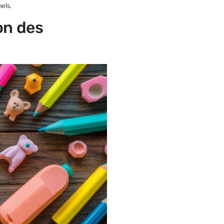
els.
on des