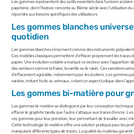
Les gommes représentent des outils essentiels dans l'univers scolaire
papeterie, dont l'histoire remonte au 18ème siècle avec l'utilisation d
répondre aux besoins spécifiques des utilisateurs.
Les gommes blanches universel
quotidien
Les gommes blanches s'inscrivent comme des instruments polyvalents
Ces modèles classiques permettent d'effacer proprement les traces de
papier. Une évolution notable a marqué ce secteur avec l'apparition
des senteurs comme la fraise, la vanille ou le raisin. Ces variations sen
d'effacement agréable, notamment pour les écoliers. Les gommes pa
variées, imitant fruits ou animaux, créant un aspect ludique dans l'app
Les gommes bi-matière pour gr
Les gommes bi-matière se distinguent par leur conception technique
effacer le graphite tandis que l'autre s'attaque aux traces d'encre. Les
ces gommes pour leur précision, leur permettant de travailler avec m
Cette technologie bi-matière offre une solution pratique pour les prof
manipulant différents types de tracés. La qualité du matériau garantit u