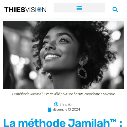
La méthode Jamilah™ : Votre allié pour une beauté consciente et durable
thiesvision
décembre 13, 2024
La méthode Jamilah™ :